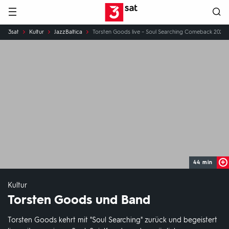
Hauptnavigation
3SAT
Sie
3sat
Kultur
JazzBaltica
Torsten Goods live – Soul Searching Comeback 2024
sind
hier:
44 min
Kultur
Torsten Goods und Band
Torsten Goods kehrt mit "Soul Searching" zurück und begeistert