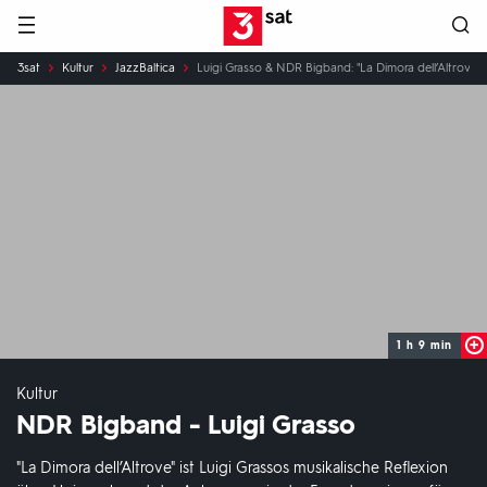
Hauptnavigation
3SAT
Sie
3sat
Kultur
JazzBaltica
Luigi Grasso & NDR Bigband: "La Dimora dell’Altrove" l
sind
hier:
1 h 9 min
Kultur
NDR Bigband - Luigi Grasso
"La Dimora dell’Altrove" ist Luigi Grassos musikalische Reflexion