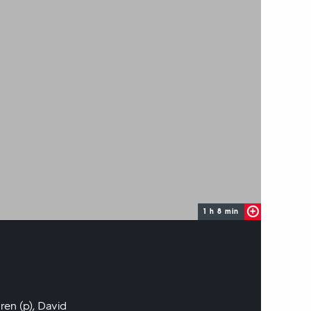
1 h 8 min
ren (p), David