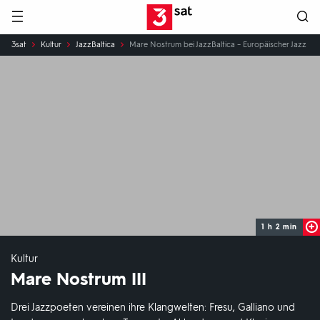
Hauptnavigation
3SAT
Sie
3sat
Kultur
JazzBaltica
Mare Nostrum bei JazzBaltica – Europäischer Jazz vo
sind
hier:
1 h 2 min
Kultur
Mare Nostrum III
Drei Jazzpoeten vereinen ihre Klangwelten: Fresu, Galliano und