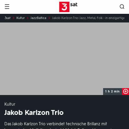
Hauptnavigation
3SAT
Sie
3sat
Kultur
JazzBaltica
Jakob Karlzon Trio: Jazz, Metal, Folk - in einzigartige
sind
hier:
1 h 2 min
Kultur
Jakob Karlzon Trio
Das Jakob Karlzon Trio verbindet technische Brillanz mit