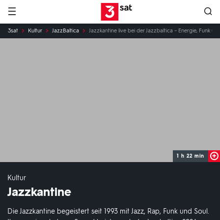
Hauptnavigation
3SAT
Sie
3sat
Kultur
JazzBaltica
Jazzkantine live bei der Jazzbaltica – Energie, Funk un
sind
hier:
1 h 22 min
Kultur
Jazzkantine
Die Jazzkantine begeistert seit 1993 mit Jazz, Rap, Funk und Soul.