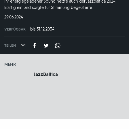
Ihr energiegeladener Sound heizte auch der Jazzbaltica 2024
kräftig ein und sorgte für Stimmung begeisterte.
DATUM:
29.06.2024
bis 31.12.2034
VERFÜGBAR
weltweit
VERFÜGBAR
BIS:
TEILEN
MEHR
JazzBaltica