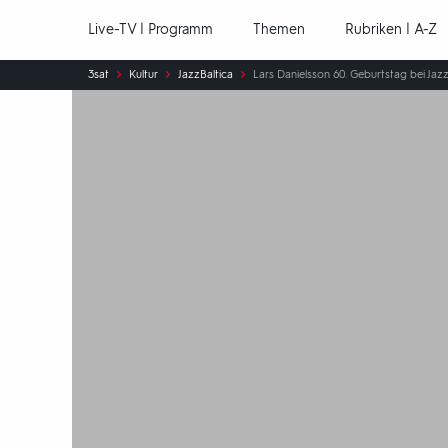
Hauptnavigation
Live-TV | Programm
Themen
Rubriken | A-Z
Sie
3sat
Kultur
JazzBaltica
Lars Danielsson 60. Geburtstag bei Jazz
sind
hier: