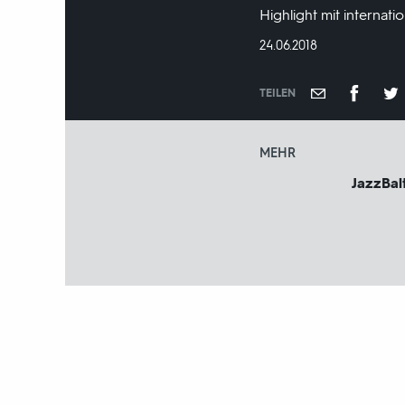
Highlight mit internati
DATUM:
24.06.2018
TEILEN
MEHR
JazzBal