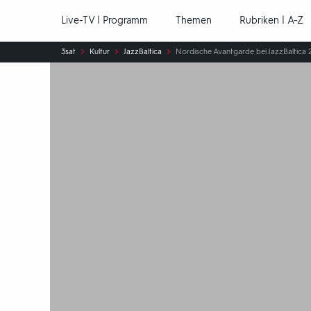
Hauptnavigation
Live-TV | Programm
Themen
Rubriken | A-Z
Sie
3sat
Kultur
JazzBaltica
Nordische Avantgarde bei JazzBaltica 
sind
hier: