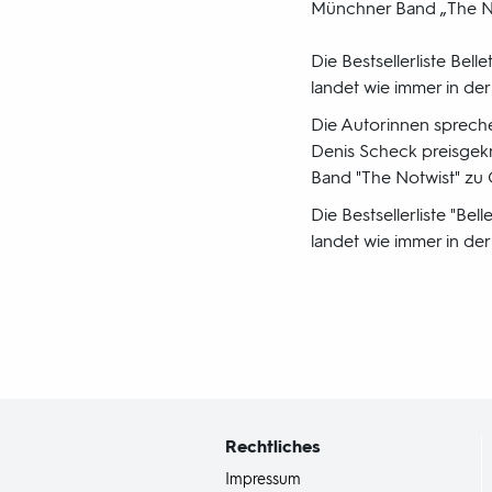
Münchner Band „The No
Die Bestsellerliste Bel
landet wie immer in der 
Die Autorinnen sprechen
Denis Scheck preisgek
Band "The Notwist" zu 
Die Bestsellerliste "Be
landet wie immer in der 
Fußbereich
mit
Inhaltsangabe
Rechtliches
Impressum