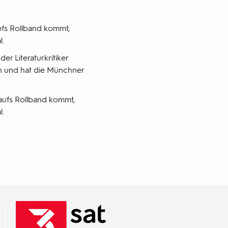
aufs Rollband kommt,
l.
r Literaturkritiker
n und hat die Münchner
r aufs Rollband kommt,
l.