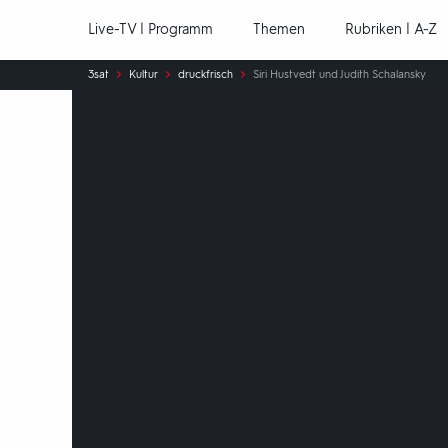
Hauptnavigation
Live-TV | Programm
Themen
Rubriken | A-Z
Sie
3sat
Kultur
druckfrisch
Siri Hustvedt und Judith Schalansky
sind
hier: