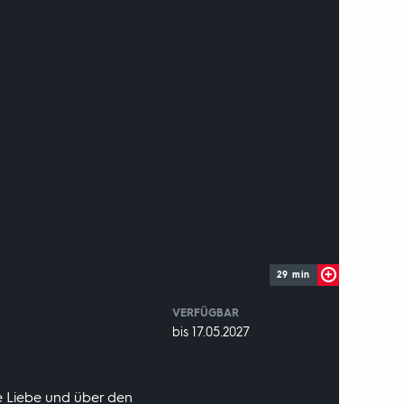
29 min
VERFÜGBAR
weltweit
VERFÜGBAR
bis 17.05.2027
BIS:
re Liebe und über den