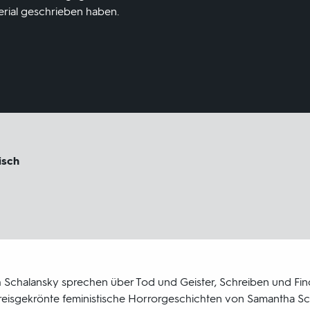
terial geschrieben haben.
isch
th Schalansky sprechen über Tod und Geister, Schreiben und Fin
r preisgekrönte feministische Horrorgeschichten von Samantha S