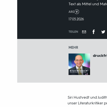
Text als Mittel und Ma
Produktionsland
und
DATUM:
17.05.2026
-
jahr:
TEILEN
MEHR
druckfr
Siri Hustvedt und Judi
unser Literaturkritike