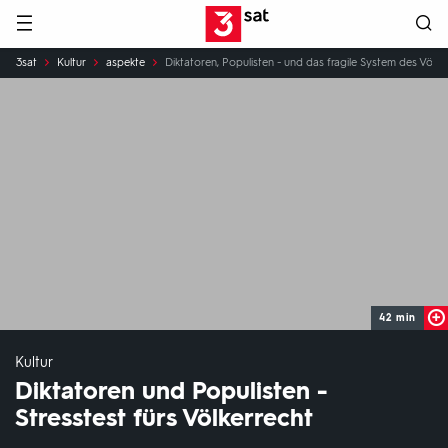
Hauptnavigation
3SAT
Sie
3sat
Kultur
aspekte
Diktatoren, Populisten - und das fragile System des Völke
sind
hier:
42 min
Kultur
Diktatoren und Populisten -
Stresstest fürs Völkerrecht