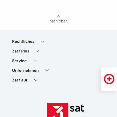
mit
Inhaltsangabe
nach oben
Rechtliches
3sat
Plus
Service
Unternehmen
3sat
auf