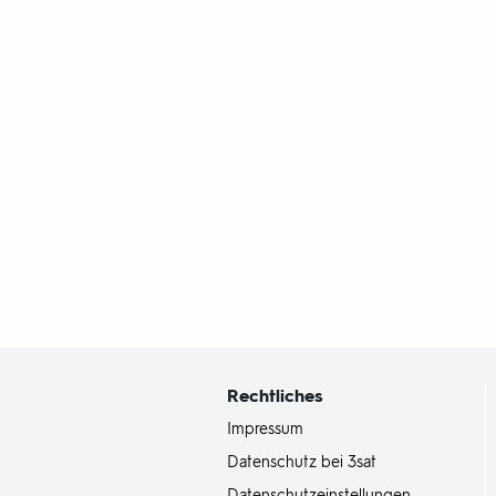
Fußbereich
mit
Inhaltsangabe
Rechtliches
Impressum
Datenschutz bei 3sat
Datenschutzeinstellungen