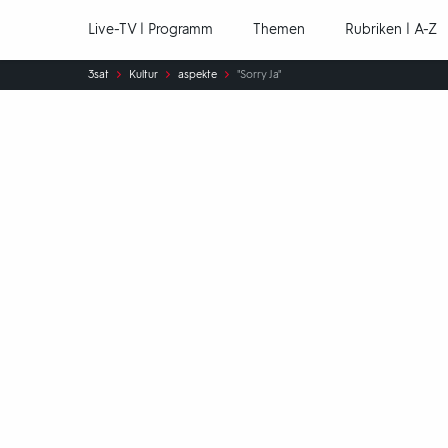
Hauptnavigation
Live-TV | Programm
Themen
Rubriken | A-Z
Sie
3sat
Kultur
aspekte
"Sorry Ja"
sind
hier: