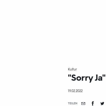
Kultur
"Sorry Ja"
DATUM:
19.02.2022
TEILEN