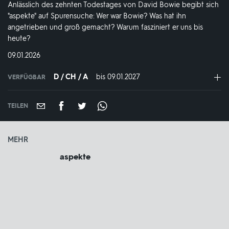
Anlässlich des zehnten Todestages von David Bowie begibt sich
"aspekte" auf Spurensuche: Wer war Bowie? Was hat ihn
angetrieben und groß gemacht? Warum fasziniert er uns bis
heute?
DATUM:
09.01.2026
D / CH / A
bis 09.01.2027
IN
VERFÜGBAR
VERFÜGBAR
BIS:
TEILEN
MEHR
aspekte