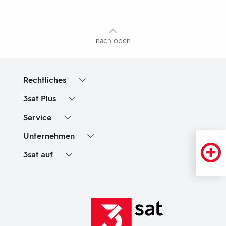
mit
Inhaltsangabe
nach oben
Rechtliches
3sat
Plus
Service
Unternehmen
3sat
auf