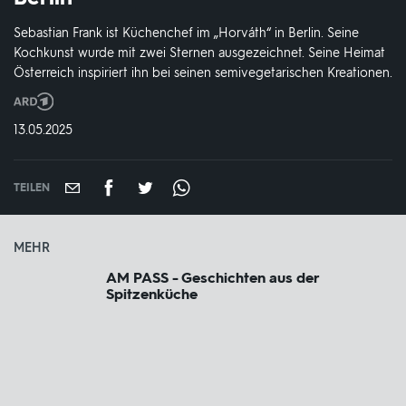
Sebastian Frank ist Küchenchef im „Horváth“ in Berlin. Seine
Kochkunst wurde mit zwei Sternen ausgezeichnet. Seine Heimat
Österreich inspiriert ihn bei seinen semivegetarischen Kreationen.
Produktionsland
und
DATUM:
13.05.2025
-
jahr:
TEILEN
MEHR
AM PASS - Geschichten aus der
Spitzenküche