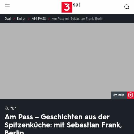
Hauptnavigation
3SAT
Sie
3sat
Kultur
AM PASS
Am Pass mit Sebastian Frank, Berlin
sind
hier:
29 min
Kultur
Am Pass – Geschichten aus der
Spitzenküche: mit Sebastian Frank,
Berlin