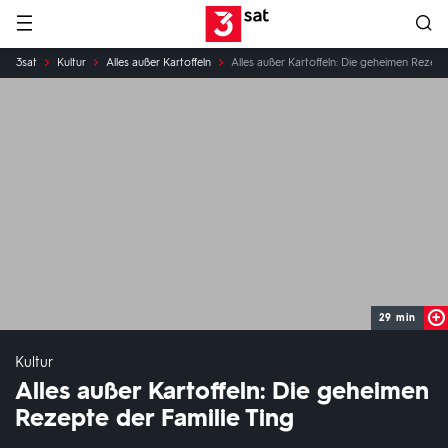
Hauptnavigation
3SAT
Sie
3sat
Kultur
Alles außer Kartoffeln
Alles außer Kartoffeln: Die geheimen Rezept
sind
hier:
29 min
Kultur
Alles außer Kartoffeln: Die geheimen
Rezepte der Familie Ting