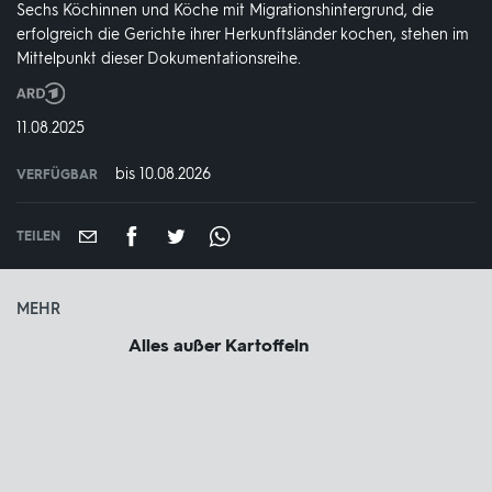
Sechs Köchinnen und Köche mit Migrationshintergrund, die
erfolgreich die Gerichte ihrer Herkunftsländer kochen, stehen im
Mittelpunkt dieser Dokumentationsreihe.
Produktionsland
und
DATUM:
11.08.2025
-
jahr:
bis 10.08.2026
VERFÜGBAR
weltweit
VERFÜGBAR
BIS:
TEILEN
MEHR
Alles außer Kartoffeln