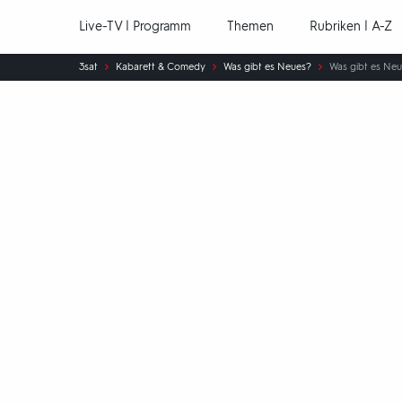
Hauptnavigation
Live-TV | Programm
Themen
Rubriken | A-Z
Sie
3sat
Kabarett & Comedy
Was gibt es Neues?
Was gibt es Neu
sind
hier: