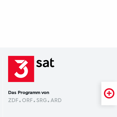
Das Programm von
ZDF
ORF
SRG
ARD