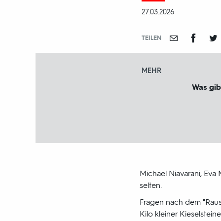
und
DATUM:
27.03.2026
-
jahr:
TEILEN
MEHR
Was gib
Michael Niavarani, Eva 
selten.
Fragen nach dem "Raus
Kilo kleiner Kieselstein