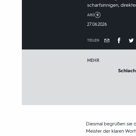
scharfsinnigen, direk
Produktionsland
und
DATUM:
27.06.2026
-
jahr:
TEILEN
MEHR
Schlach
Diesmal begrüßen sie d
Meister der klaren Wort