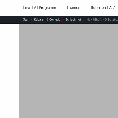
Hauptnavigation
Live-TV | Programm
Themen
Rubriken | A-Z
Sie
3sat
Kabarett & Comedy
Schlachthof
Max Uthoff, HG. Butzko, 
sind
hier: