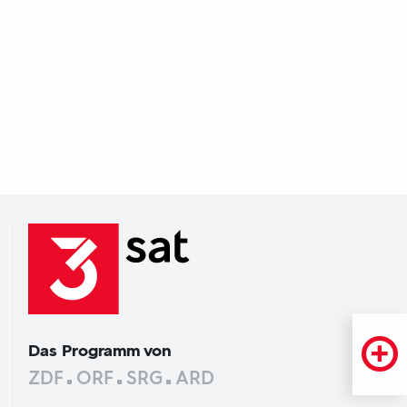
Das Programm von
ZDF
ORF
SRG
ARD