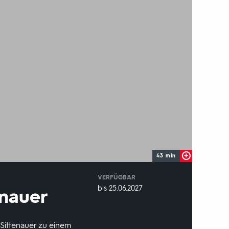
43 min
VERFÜGBAR
weltweit
VERFÜGBAR
bis 25.06.2027
enauer
BIS:
 Sittenauer zu einem