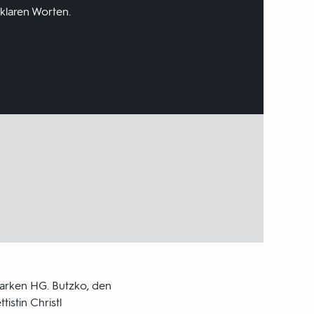
klaren Worten.
tarken HG. Butzko, den
istin Christl