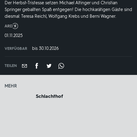
Der Herbst-Tristesse setzen Michael Altinger und Christian
Springer geballten Spaß entgegen! Die hochkarätigen Gäste sind
diesmal: Teresa Reichl, Wolfgang Krebs und Berni Wagner.
Produktionsland
und
DATUM:
01.11.2025
-
jahr:
bis 30.10.2026
VERFÜGBAR
weltweit
VERFÜGBAR
BIS:
TEILEN
MEHR
Schlachthof