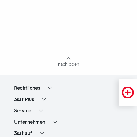
Fußbereich
mit
Inhaltsangabe
nach oben
Rechtliches
3sat
Plus
Service
Unternehmen
3sat
auf