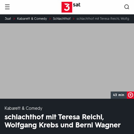
Hauptnavigation
3SAT
Sie
3sat
Kabarett & Comedy
Schlachthof
schlachthof mit Teresa Reichl, Wolfga
sind
hier:
43 min
Kabarett & Comedy
schlachthof mit Teresa Reichl,
Wolfgang Krebs und Berni Wagner