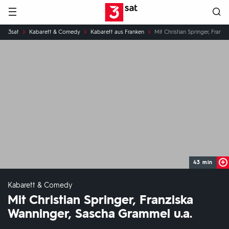
Hauptnavigation
3SAT
Sie
3sat
Kabarett & Comedy
Kabarett aus Franken
Mit Christian Springer, Franz
sind
hier:
43 min
Kabarett & Comedy
Mit Christian Springer, Franziska
Wanninger, Sascha Grammel u.a.