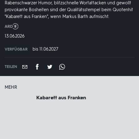
Rabenschwarzer Humor, blitzschnelle Wortattacken und gewollt
provokante Bosheiten sind der Qualitätsstempel beim Quotenhit
"Kabarett aus Franken", wenn Markus Barth aufmischt.
Produktionsland
und
DATUM:
13.06.2026
-
jahr:
bis 11.06.2027
VERFÜGBAR
weltweit
VERFÜGBAR
BIS:
TEILEN
MEHR
Kabarett aus Franken