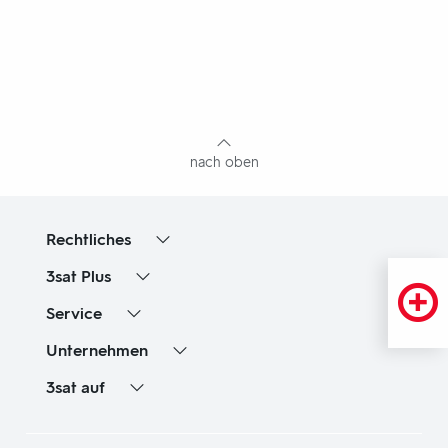
Fußbereich
mit
Inhaltsangabe
nach oben
Rechtliches
3sat
Plus
Service
Unternehmen
3sat
auf