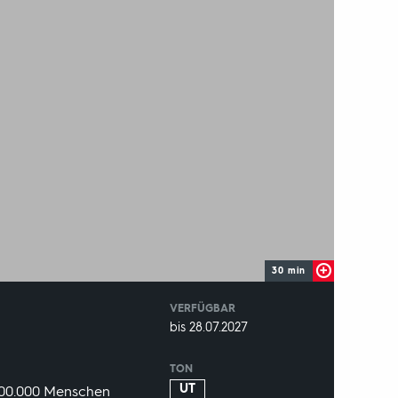
30 min
VERFÜGBAR
weltweit
VERFÜGBAR
bis 28.07.2027
BIS:
TON
UT
 700.000 Menschen