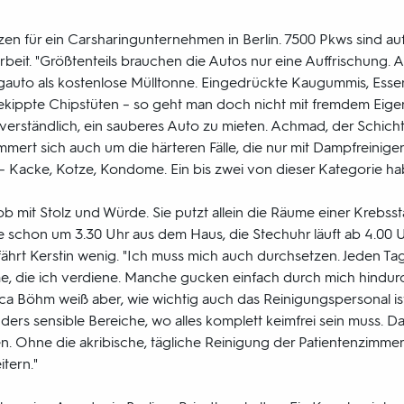
en für ein Carsharingunternehmen in Berlin. 7500 Pkws sind au
rbeit. "Größtenteils brauchen die Autos nur eine Auffrischung.
gauto als kostenlose Mülltonne. Eingedrückte Kaugummis, Essen
kippte Chipstüten – so geht man doch nicht mit fremdem Eigen
bstverständlich, ein sauberes Auto zu mieten. Achmad, der Schicht
rt sich auch um die härteren Fälle, die nur mit Dampfreiniger 
Kacke, Kotze, Kondome. Ein bis zwei von dieser Kategorie hab
Job mit Stolz und Würde. Sie putzt allein die Räume einer Krebsst
e schon um 3.30 Uhr aus dem Haus, die Stechuhr läuft ab 4.00 U
rt Kerstin wenig. "Ich muss mich auch durchsetzen. Jeden Tag,
ie ich verdiene. Manche gucken einfach durch mich hindurch, a
ianca Böhm weiß aber, wie wichtig auch das Reinigungspersonal ist
ders sensible Bereiche, wo alles komplett keimfrei sein muss. D
n. Ohne die akribische, tägliche Reinigung der Patientenzimmer
tern."