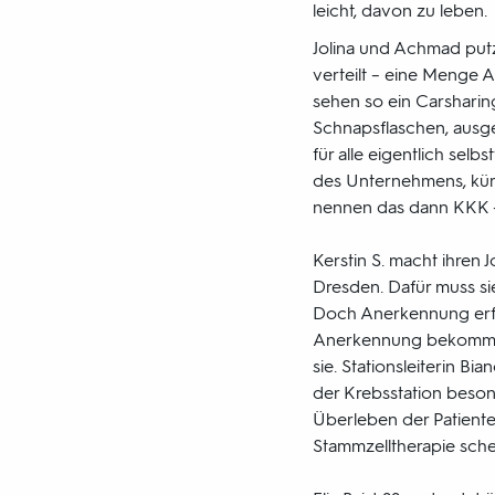
leicht, davon zu leben.
Jolina und Achmad putz
verteilt – eine Menge A
sehen so ein Carsharin
Schnapsflaschen, ausge
für alle eigentlich sel
des Unternehmens, kümme
nennen das dann KKK – 
Kerstin S. macht ihren 
Dresden. Dafür muss si
Doch Anerkennung erfäh
Anerkennung bekomme, d
sie. Stationsleiterin B
der Krebsstation beson
Überleben der Patiente
Stammzelltherapie schei