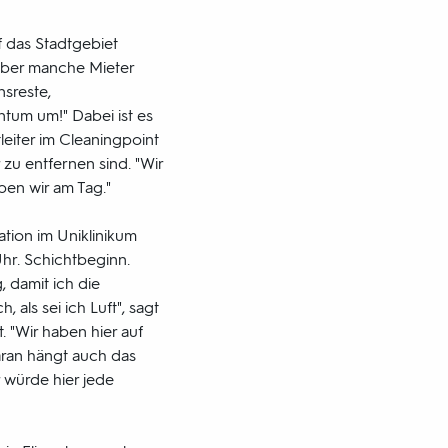
f das Stadtgebiet
 Aber manche Mieter
sreste,
tum um!" Dabei ist es
leiter im Cleaningpoint
zu entfernen sind. "Wir
en wir am Tag."
ation im Uniklinikum
hr. Schichtbeginn.
 damit ich die
ls sei ich Luft", sagt
. "Wir haben hier auf
aran hängt auch das
 würde hier jede