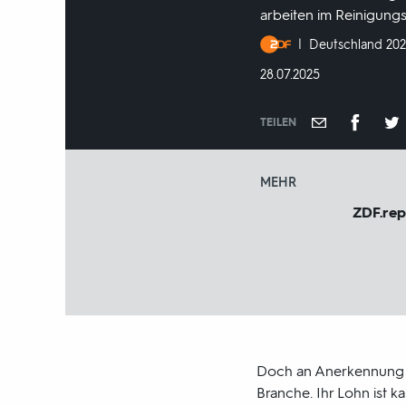
arbeiten im Reinigung
Produktionsland
Deutschland 20
und
DATUM:
28.07.2025
-
jahr:
TEILEN
MEHR
ZDF.re
Doch an Anerkennung un
Branche. Ihr Lohn ist k