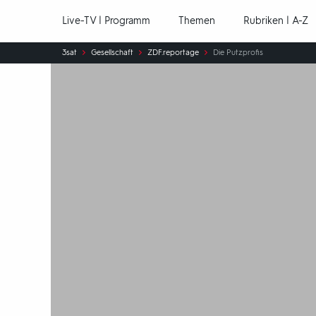
Hauptnavigation
Live-TV | Programm
Themen
Rubriken | A-Z
Sie
3sat
Gesellschaft
ZDF.reportage
Die Putzprofis
sind
hier: