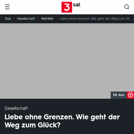
Hauptnavigation
3SAT
Sie
3sat
Gesellschaft
WeltWeit
Liebe ohne Grenzen. Wie geht der Weg zum Glück
sind
hier:
30 min
Gesellschaft
Liebe ohne Grenzen. Wie geht der
Weg zum Glück?