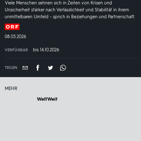
Viele Menschen sehnen sich in Zeiten von Krisen und
Unsicherheit stärker nach Verlässlichkeit und Stabilität in ihrem
unmittelbaren Umfeld - sprich in Beziehungen und Partnerschaft.
Produktionsland
und
DATUM:
08.05.2026
-
jahr:
bis 16.10.2026
VERFÜGBAR
weltweit
VERFÜGBAR
BIS:
TEILEN
MEHR
WeltWeit