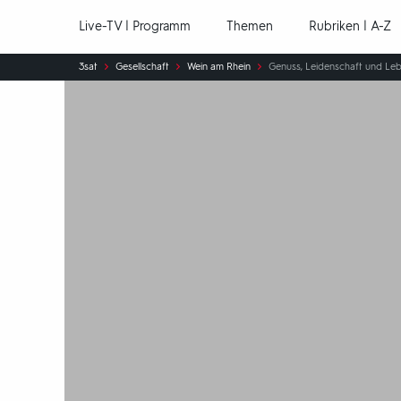
Hauptnavigation
Live-TV | Programm
Themen
Rubriken | A-Z
Sie
3sat
Gesellschaft
Wein am Rhein
Genuss, Leidenschaft und Le
sind
hier: