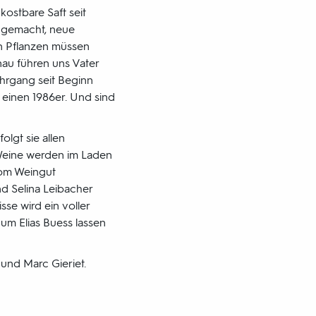
ostbare Saft seit
t gemacht, neue
en Pflanzen müssen
nau führen uns Vater
ahrgang seit Beginn
n einen 1986er. Und sind
olgt sie allen
 Weine werden im Laden
vom Weingut
nd Selina Leibacher
sse wird ein voller
um Elias Buess lassen
 und Marc Gieriet.