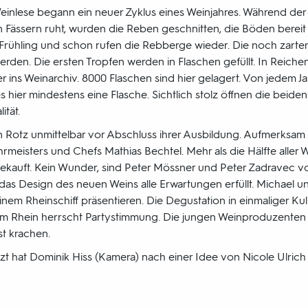
einlese begann ein neuer Zyklus eines Weinjahres. Während der k
 Fässern ruht, wurden die Reben geschnitten, die Böden berei
t Frühling und schon rufen die Rebberge wieder. Die noch zart
rden. Die ersten Tropfen werden in Flaschen gefüllt. In Reiche
 ins Weinarchiv. 8000 Flaschen sind hier gelagert. Von jedem J
 es hier mindestens eine Flasche. Sichtlich stolz öffnen die beide
ität.
n Rotz unmittelbar vor Abschluss ihrer Ausbildung. Aufmerksam f
rmeisters und Chefs Mathias Bechtel. Mehr als die Hälfte aller
gekauft. Kein Wunder, sind Peter Mössner und Peter Zadravec 
das Design des neuen Weins alle Erwartungen erfüllt. Michael u
inem Rheinschiff präsentieren. Die Degustation in einmaliger Kuli
l am Rhein herrscht Partystimmung. Die jungen Weinproduzenten 
st krachen.
zt hat Dominik Hiss (Kamera) nach einer Idee von Nicole Ulrich