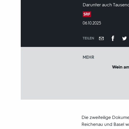
Darunter auch Tausend
Produktionsland
und
DATUM:
06.10.2025
-
jahr:
TEILEN
MEHR
Wein am
Die zweiteilige Dokum
Reichenau und Basel wä