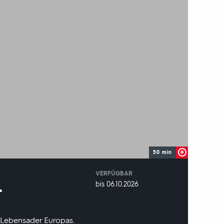
50 min
VERFÜGBAR
weltweit
VERFÜGBAR
bis 06.10.2026
t
BIS:
r Lebensader Europas.