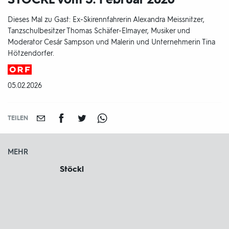
Dieses Mal zu Gast: Ex-Skirennfahrerin Alexandra Meissnitzer,
Tanzschulbesitzer Thomas Schäfer-Elmayer, Musiker und
Moderator Cesár Sampson und Malerin und Unternehmerin Tina
Hötzendorfer.
Produktionsland
und
DATUM:
05.02.2026
-
jahr:
TEILEN
MEHR
Stöckl