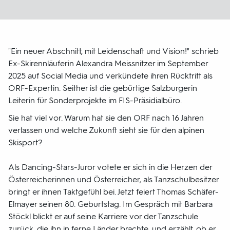
"Ein neuer Abschnitt, mit Leidenschaft und Vision!" schrieb
Ex-Skirennläuferin Alexandra Meissnitzer im September
2025 auf Social Media und verkündete ihren Rücktritt als
ORF-Expertin. Seither ist die gebürtige Salzburgerin
Leiterin für Sonderprojekte im FIS-Präsidialbüro.
Sie hat viel vor. Warum hat sie den ORF nach 16 Jahren
verlassen und welche Zukunft sieht sie für den alpinen
Skisport?
Als Dancing-Stars-Juror votete er sich in die Herzen der
Österreicherinnen und Österreicher, als Tanzschulbesitzer
bringt er ihnen Taktgefühl bei. Jetzt feiert Thomas Schäfer-
Elmayer seinen 80. Geburtstag. Im Gespräch mit Barbara
Stöckl blickt er auf seine Karriere vor der Tanzschule
zurück, die ihn in ferne Länder brachte, und erzählt, ob er