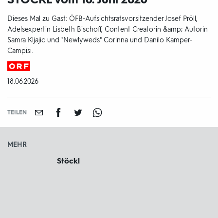
Dieses Mal zu Gast: ÖFB-Aufsichtsratsvorsitzender Josef Pröll,
Adelsexpertin Lisbeth Bischoff, Content Creatorin &amp; Autorin
Samra Kljajic und "Newlyweds" Corinna und Danilo Kamper-
Campisi.
Produktionsland
und
DATUM:
18.06.2026
-
jahr:
TEILEN
MEHR
Stöckl