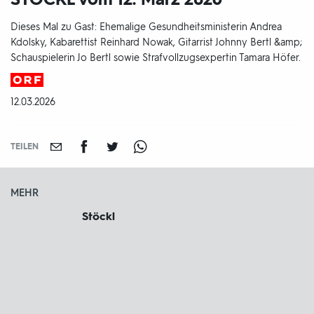
Dieses Mal zu Gast: Ehemalige Gesundheitsministerin Andrea
Kdolsky, Kabarettist Reinhard Nowak, Gitarrist Johnny Bertl &amp;
Schauspielerin Jo Bertl sowie Strafvollzugsexpertin Tamara Höfer.
Produktionsland
und
DATUM:
12.03.2026
-
jahr:
TEILEN
MEHR
Stöckl