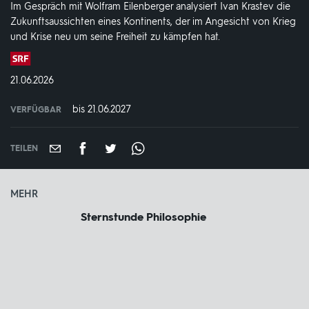
Im Gespräch mit Wolfram Eilenberger analysiert Ivan Krastev die
Zukunftsaussichten eines Kontinents, der im Angesicht von Krieg
und Krise neu um seine Freiheit zu kämpfen hat.
Produktionsland
und
DATUM:
21.06.2026
-
jahr:
bis 21.06.2027
VERFÜGBAR
weltweit
VERFÜGBAR
BIS:
TEILEN
MEHR
Sternstunde Philosophie