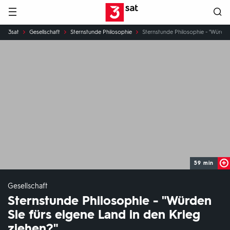
Hauptnavigation
3SAT
Sie
3sat
Gesellschaft
Sternstunde Philosophie
Sternstunde Philosophie - "Würden 
sind
hier:
59 min
Gesellschaft
Sternstunde Philosophie - "Würden
Sie fürs eigene Land in den Krieg
ziehen?"