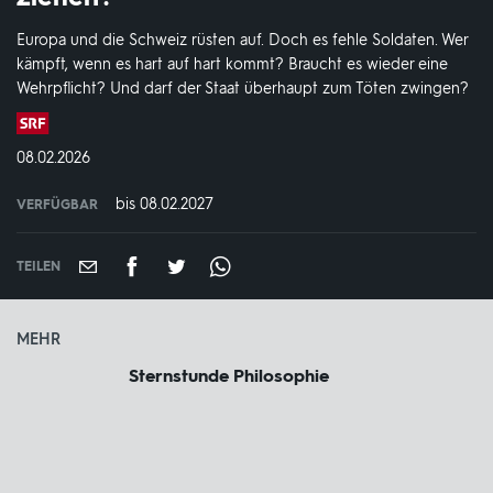
Europa und die Schweiz rüsten auf. Doch es fehle Soldaten. Wer
kämpft, wenn es hart auf hart kommt? Braucht es wieder eine
Wehrpflicht? Und darf der Staat überhaupt zum Töten zwingen?
Produktionsland
und
DATUM:
08.02.2026
-
jahr:
bis 08.02.2027
VERFÜGBAR
weltweit
VERFÜGBAR
BIS:
TEILEN
MEHR
Sternstunde Philosophie