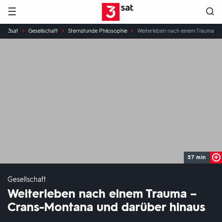
Hauptnavigation
3SAT
Sie
3sat
Gesellschaft
Sternstunde Philosophie
Weiterleben nach einem Trauma – 
sind
hier:
57 min
Gesellschaft
Weiterleben nach einem Trauma –
Crans-Montana und darüber hinaus