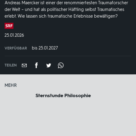
Andreas Maercker ist einer der renommiertesten Traumaforscher
der Welt – und hat als politischer Häftling selbst Traumatisches
erlebt. Wie lassen sich traumatische Erlebnisse bewältigen?
Produktionsland
und
DATUM:
25.01.2026
-
jahr:
bis 25.01.2027
VERFÜGBAR
weltweit
VERFÜGBAR
BIS:
TEILEN
MEHR
Sternstunde Philosophie