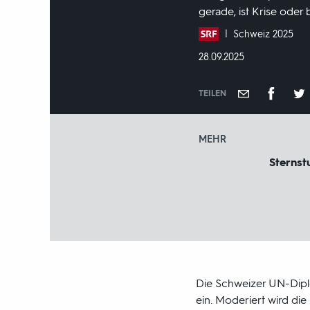
gerade, ist Krise oder
Produktionsland
Schweiz 2025
und
DATUM:
28.09.2025
-
jahr:
TEILEN
MEHR
Sternst
Die Schweizer UN-Diplo
ein. Moderiert wird die