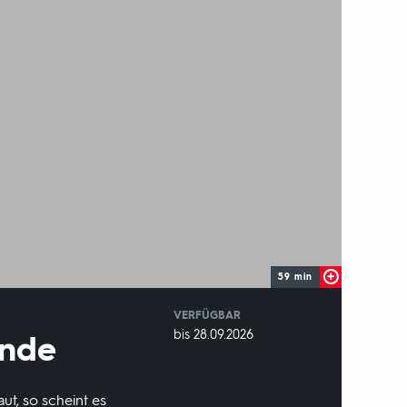
59 min
VERFÜGBAR
weltweit
VERFÜGBAR
bis 28.09.2026
Ende
BIS:
ut, so scheint es