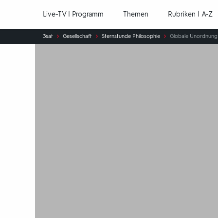
Hauptnavigation
Live-TV | Programm
Themen
Rubriken | A-Z
Sie
3sat
Gesellschaft
Sternstunde Philosophie
Globale Unordnung 
sind
hier: