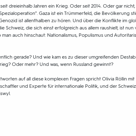
eit dreieinhalb Jahren ein Krieg. Oder seit 2014. Oder gar nicht
Spezialoperation". Gaza ist ein Trümmerfeld, die Bevölkerung sti
enozid ist allenthalben zu hören. Und über die Konflikte im g
ie Schweiz, die sich einst erfolgreich aus allem raushielt, ist n
Wo man auch hinschaut: Nationalismus, Populismus und Autoritar
entlich gerade? Und wie kam es zu dieser umgreifenden Destabi
rieg? Oder mehr? Und was, wenn Russland gewinnt?
orten auf all diese komplexen Fragen spricht Olivia Röllin mit 
schaftler und Experte für internationale Politik, und der Schwei
swyl.