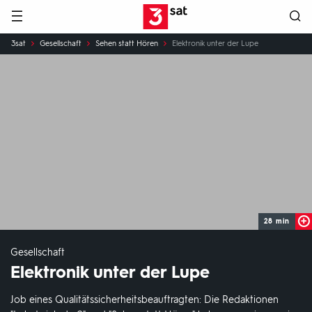
Hauptnavigation
3SAT
Sie
3sat
Gesellschaft
Sehen statt Hören
Elektronik unter der Lupe
sind
hier:
28 min
Gesellschaft
Elektronik unter der Lupe
Job eines Qualitätssicherheitsbeauftragten: Die Redaktionen