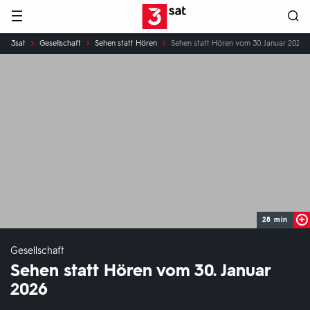
Hauptnavigation
3SAT
Sie
3sat
Gesellschaft
Sehen statt Hören
Sehen statt Hören vom 30. Januar 2026
sind
hier:
28 min
Gesellschaft
Sehen statt Hören vom 30. Januar
2026