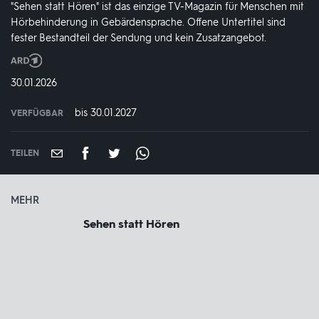
"Sehen statt Hören" ist das einzige TV-Magazin für Menschen mit
Hörbehinderung in Gebärdensprache. Offene Untertitel sind
fester Bestandteil der Sendung und kein Zusatzangebot.
Produktionsland
und
DATUM:
30.01.2026
-
jahr:
bis 30.01.2027
VERFÜGBAR
weltweit
VERFÜGBAR
BIS:
TEILEN
MEHR
Sehen statt Hören