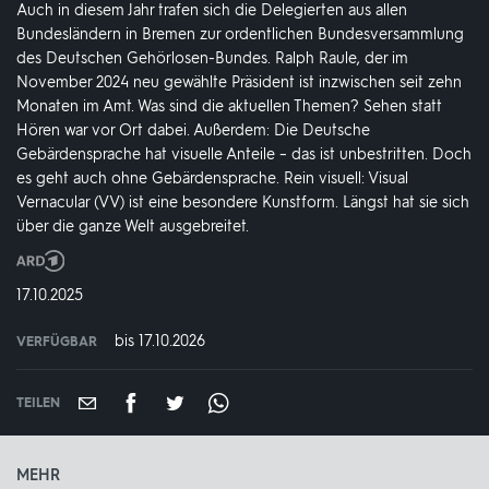
Auch in diesem Jahr trafen sich die Delegierten aus allen
Bundesländern in Bremen zur ordentlichen Bundesversammlung
des Deutschen Gehörlosen-Bundes. Ralph Raule, der im
November 2024 neu gewählte Präsident ist inzwischen seit zehn
Monaten im Amt. Was sind die aktuellen Themen? Sehen statt
Hören war vor Ort dabei. Außerdem: Die Deutsche
Gebärdensprache hat visuelle Anteile – das ist unbestritten. Doch
es geht auch ohne Gebärdensprache. Rein visuell: Visual
Vernacular (VV) ist eine besondere Kunstform. Längst hat sie sich
über die ganze Welt ausgebreitet.
Produktionsland
und
DATUM:
17.10.2025
-
jahr:
bis 17.10.2026
VERFÜGBAR
weltweit
VERFÜGBAR
BIS:
TEILEN
MEHR