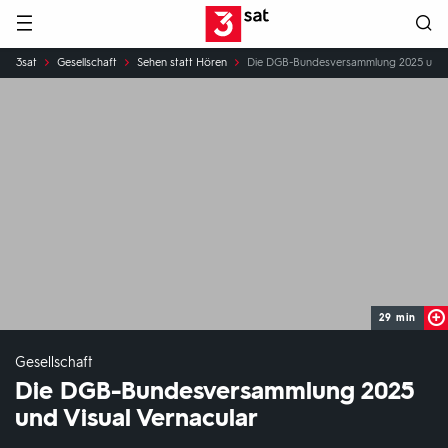
Hauptnavigation
3SAT
Sie
3sat
Gesellschaft
Sehen statt Hören
Die DGB-Bundesversammlung 2025 und V
sind
hier:
29 min
Gesellschaft
Die DGB-Bundesversammlung 2025
und Visual Vernacular