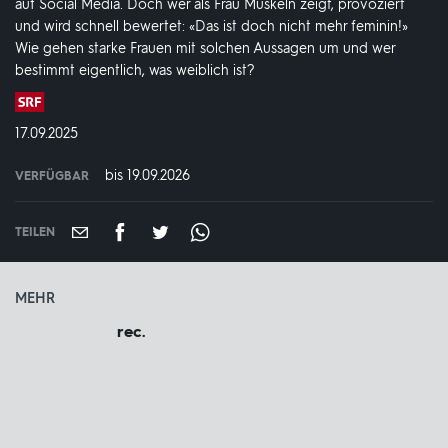
auf Social Media. Doch wer als Frau Muskeln zeigt, provoziert
und wird schnell bewertet: «Das ist doch nicht mehr feminin!»
Wie gehen starke Frauen mit solchen Aussagen um und wer
bestimmt eigentlich, was weiblich ist?
Produktionsland
und
DATUM:
17.09.2025
-
jahr:
bis 19.09.2026
VERFÜGBAR
weltweit
VERFÜGBAR
BIS:
TEILEN
MEHR
rec.