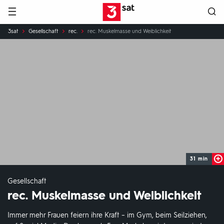
Hauptnavigation
3SAT
Sie
3sat
Gesellschaft
rec.
rec. Muskelmasse und Weiblichkeit
sind
hier:
31 min
Gesellschaft
rec. Muskelmasse und Weiblichkeit
Immer mehr Frauen feiern ihre Kraft – im Gym, beim Seilziehen,