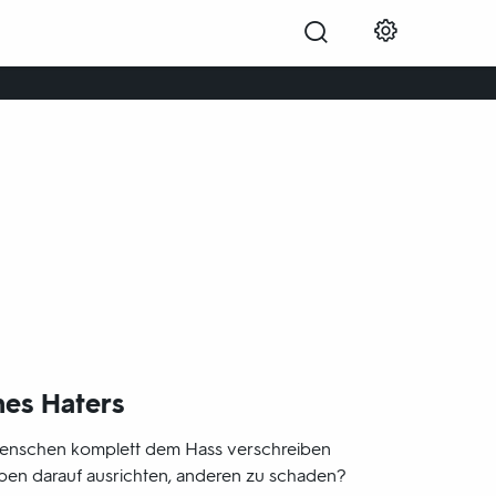
Junges Reportageformat mit rabiaten
Geschichten aus den Blickwinkeln
junger Autorinnen und Autoren.
nes Haters
Menschen komplett dem Hass verschreiben
ben darauf ausrichten, anderen zu schaden?