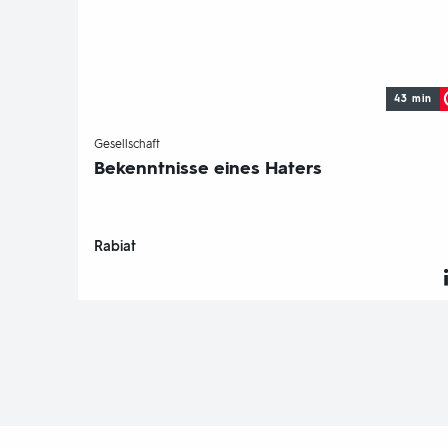
43 min
-
Gesellschaft
Bekenntnisse eines Haters
Rabiat
Fußbereich