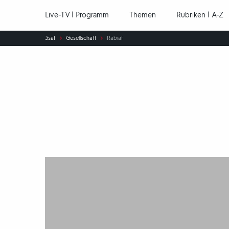
Hauptnavigation
Live-TV | Programm
Themen
Rubriken | A-Z
Sie
3sat
Gesellschaft
Rabiat
sind
hier:
Rabiat