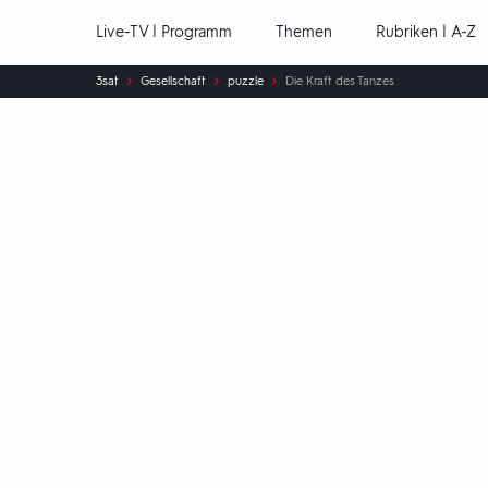
Hauptnavigation
Live-TV | Programm
Themen
Rubriken | A-Z
Sie
3sat
Gesellschaft
puzzle
Die Kraft des Tanzes
sind
hier: