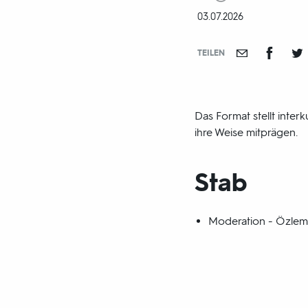
und
DATUM:
03.07.2026
-
jahr:
TEILEN
Das Format stellt inte
ihre Weise mitprägen.
Stab
Moderation - Özlem