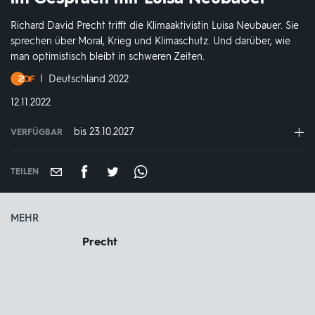
Richard David Precht trifft die Klimaaktivistin Luisa Neubauer. Sie
sprechen über Moral, Krieg und Klimaschutz. Und darüber, wie
man optimistisch bleibt in schweren Zeiten.
Produktionsland
Deutschland 2022
und
DATUM:
12.11.2022
-
jahr:
bis 23.10.2027
VERFÜGBAR
weltweit
VERFÜGBAR
BIS:
TEILEN
MEHR
Precht