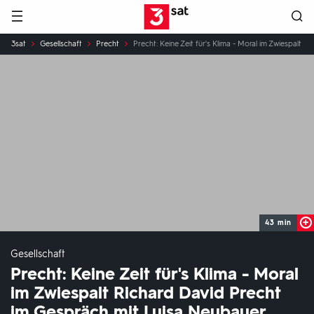
Hauptnavigation
3SAT
Sie
3sat
Gesellschaft
Precht
Precht: Keine Zeit für's Klima - Moral im Zwiespalt
sind
hier:
43 min
Gesellschaft
Precht: Keine Zeit für's Klima - Moral
im Zwiespalt Richard David Precht
im Gespräch mit Luisa Neubauer