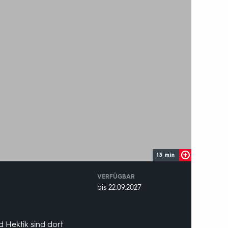
13 min
VERFÜGBAR
weltweit
VERFÜGBAR
bis 22.09.2027
BIS:
d Hektik sind dort