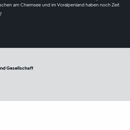
schen am Chiemsee und im Voralpenland haben noch Zeit.
7
und Gesellschaft