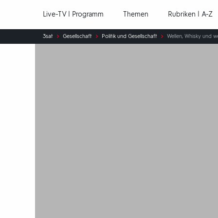
Hauptnavigation
Live-TV | Programm
Themen
Rubriken | A-Z
Sie
3sat
Gesellschaft
Politik und Gesellschaft
Wellen, Whisky und we
sind
hier: