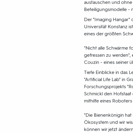
austauschen und ohne An
Beteiligungsmodelle - m
Der "Imaging Hangar" 
Universität Konstanz i
eines der größten Sch
"Nicht alle Schwärme f
gefressen zu werden", e
Couzin - eines seiner 
Tiefe Einblicke in das 
"Artificial Life Lab" in
Forschungsprojekts "R
Schmickl den Hofstaat 
mithilfe eines Roboters
"Die Bienenkönigin hat
Ökosystem und wir wis
können wir jetzt ändern