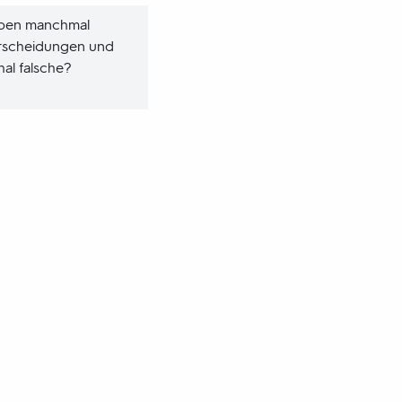
ppen manchmal
ntscheidungen und
al falsche?