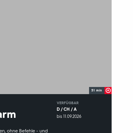
51 min
IN
VERFÜGBAR
D / CH / A
warm
VERFÜGBAR
bis 11.09.2026
BIS:
n, ohne Befehle - und