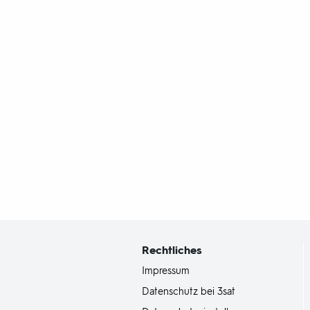
Fußbereich
mit
Inhaltsangabe
Rechtliches
Impressum
Datenschutz bei 3sat