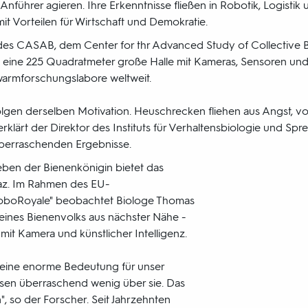
führer agieren. Ihre Erkenntnisse fließen in Robotik, Logistik
it Vorteilen für Wirtschaft und Demokratie.
des CASAB, dem Center for thr Advanced Study of Collective 
st eine 225 Quadratmeter große Halle mit Kameras, Sensoren 
warmforschungslabore weltweit.
olgen derselben Motivation. Heuschrecken fliehen aus Angst, 
rklärt der Direktor des Instituts für Verhaltensbiologie und Sp
überraschenden Ergebnisse.
Leben der Bienenkönigin bietet das
 Graz. Im Rahmen des EU-
oboRoyale" beobachtet Biologe Thomas
eines Bienenvolks aus nächster Nähe -
 mit Kamera und künstlicher Intelligenz.
 eine enorme Bedeutung für unser
sen überraschend wenig über sie. Das
", so der Forscher. Seit Jahrzehnten