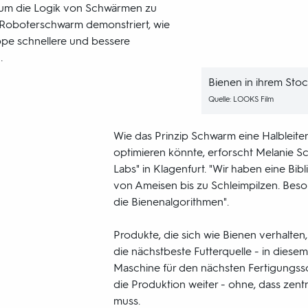
, um die Logik von Schwärmen zu
i-Roboterschwarm demonstriert, wie
ppe schnellere und bessere
.
Bienen in ihrem Stock
Quelle: LOOKS Film
Wie das Prinzip Schwarm eine Halbleiter
optimieren könnte, erforscht Melanie S
Labs" in Klagenfurt. "Wir haben eine Bib
von Ameisen bis zu Schleimpilzen. Bes
die Bienenalgorithmen".
Produkte, die sich wie Bienen verhalten
die nächstbeste Futterquelle - in diesem F
Maschine für den nächsten Fertigungsschri
die Produktion weiter - ohne, dass zent
muss.