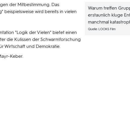
egen der Mitbestimmung. Das
Warum treffen Gru
" beispielsweise wird bereits in vielen
erstaunlich kluge E
manchmal katastroph
Quelle: LOOKS Film
ation "Logik der Vielen" bietet einen
inter die Kulissen der Schwarmforschung
 für Wirtschaft und Demokratie.
 Mayr-Keber.