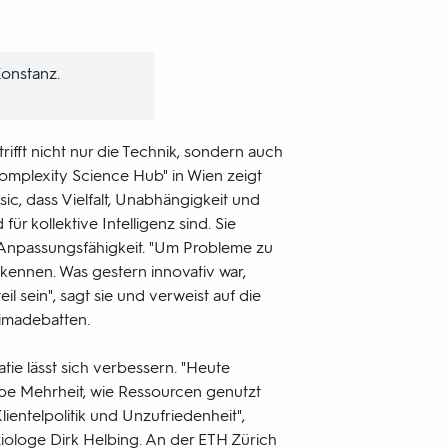
Konstanz.
trifft nicht nur die Technik, sondern auch
Complexity Science Hub" in Wien zeigt
ic, dass Vielfalt, Unabhängigkeit und
ür kollektive Intelligenz sind. Sie
r Anpassungsfähigkeit. "Um Probleme zu
rkennen. Was gestern innovativ war,
l sein", sagt sie und verweist auf die
imadebatten.
ie lässt sich verbessern. "Heute
pe Mehrheit, wie Ressourcen genutzt
lientelpolitik und Unzufriedenheit",
iologe Dirk Helbing. An der ETH Zürich