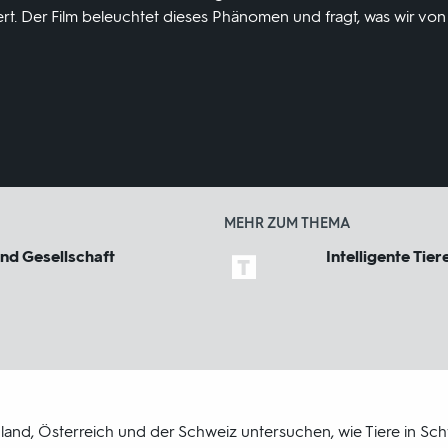
ert. Der Film beleuchtet dieses Phänomen und fragt, was wir v
MEHR ZUM THEMA
und Gesellschaft
Intelligente Tier
and, Österreich und der Schweiz untersuchen, wie Tiere in S