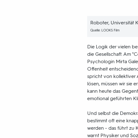
Roboter, Universität 
Quelle: LOOKS Film
Die Logik der vielen be
die Gesellschaft. Am "
Psychologin Mirta Gales
Offenheit entscheidend f
spricht von kollektive
lösen, müssen wir sie e
kann heute das Gegentei
emotional geführten Kl
Und selbst die Demokrat
bestimmt oft eine knap
werden - das führt zu K
warnt Physiker und Soz