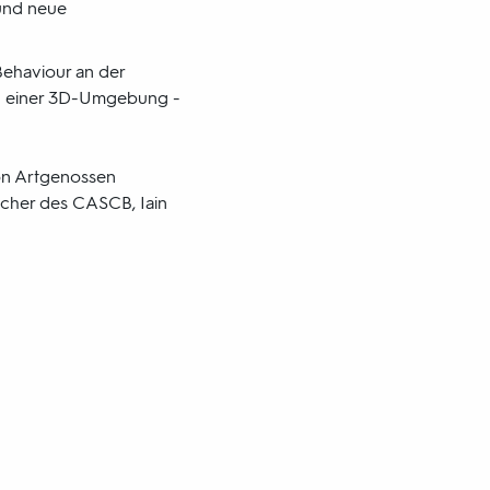
 und neue
Behaviour an der
und einer 3D-Umgebung -
von Artgenossen
recher des CASCB, Iain