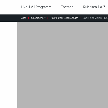
Hauptnavigation
Live-TV | Programm
Themen
Rubriken | A-Z
Sie
3sat
Gesellschaft
Politik und Gesellschaft
Logik der Vielen - D
sind
hier: