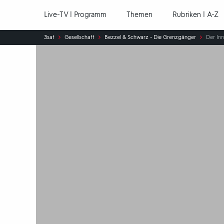
Hauptnavigation
Live-TV | Programm
Themen
Rubriken | A-Z
Sie
3sat
Gesellschaft
Bezzel & Schwarz - Die Grenzgänger
Der Inn
sind
hier: