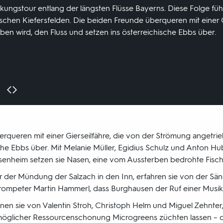
kungstour entlang der längsten Flüsse Bayerns. Diese Folge füh
chen Kiefersfelden. Die beiden Freunde überqueren mit einer Gi
en wird, den Fluss und setzen ins österreichische Ebbs über.
rqueren mit einer Gierseilfähre, die von der Strömung angetrie
sche Ebbs über. Mit Melanie Müller, Egidius Schulz und Anton H
osenheim setzen sie Nasen, eine vom Aussterben bedrohte Fischar
r der Mündung der Salzach in den Inn, erfahren sie von der S
rompeter Martin Hammerl, dass Burghausen der Ruf einer Musikst
ernen sie von Valentin Stroh, Christoph Helm und Miguel Zehnter,
öglicher Ressourcenschonung Microgreens züchten lassen – d