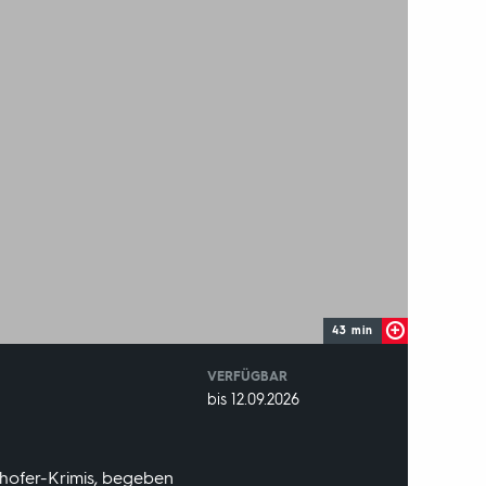
43 min
VERFÜGBAR
weltweit
VERFÜGBAR
bis 12.09.2026
BIS:
rhofer-Krimis, begeben