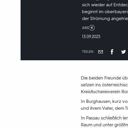
sich wieder auf Entdec
beginnt im oberbayeris
der Strömung angetrieb
Produktionsland
und
DATUM:
13.09.2025
-
jahr:
TEILEN
Die beiden Freunde übe
setzen ins österreichi
Kreisfischereiverein R
In Burghausen, kurz vo
und ihrem Vater, dem T
In Passau schließlich l
Raum und unter größtm