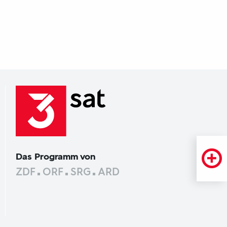
Das Programm von
ZDF
ORF
SRG
ARD