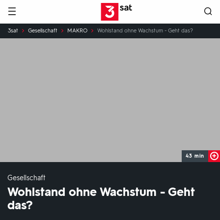
Hauptnavigation
3SAT
Sie
3sat
Gesellschaft
MAKRO
Wohlstand ohne Wachstum - Geht das?
sind
hier:
43 min
Gesellschaft
Wohlstand ohne Wachstum - Geht
das?