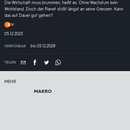
Die Wirtschaft muss brummen, heißt es. Ohne Wachstum kein
Wohlstand. Doch der Planet stößt längst an seine Grenzen. Kann
das auf Dauer gut gehen?
Produktionsland
und
DATUM:
05.12.2023
-
jahr:
bis 05.12.2028
VERFÜGBAR
weltweit
VERFÜGBAR
BIS:
TEILEN
MEHR
MAKRO