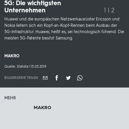
5G: Die wichtigsten
Unternehmen
1 | 2
Huawei und die europäischen Netzwerkausrüster Ericsson und
Nokia liefern sich ein Kopf-an-Kopf-Rennen beim Ausbau der
5G-Infrastruktur. Huawei, heißt es, sei technologisch führend. Die
meisten 5G-Patente besitzt Samsung.
Sendungsbereich:
MAKRO
Quelle:
Quelle: Statista | 15.03.2019
BILDERSERIE TEILEN
MEHR
MAKRO