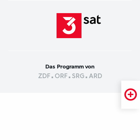
Das Programm von
ZDF
ORF
SRG
ARD