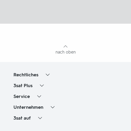
Fußbereich
mit
Inhaltsangabe
nach oben
Rechtliches
3sat
Plus
Service
Unternehmen
3sat
auf