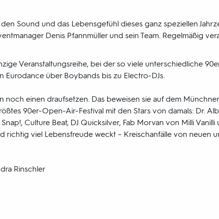
den Sound und das Lebensgefühl dieses ganz speziellen Jahrz
ventmanager Denis Pfannmüller und sein Team. Regelmäßig vera
inzige Veranstaltungsreihe, bei der so viele unterschiedliche 90
 Eurodance über Boybands bis zu Electro-DJs.
 noch einen draufsetzen. Das beweisen sie auf dem Münchner
rößtes 90er-Open-Air-Festival mit den Stars von damals: Dr. Al
Snap!, Culture Beat, DJ Quicksilver, Fab Morvan von Milli Vanilli 
d richtig viel Lebensfreude weckt – Kreischanfälle von neuen un
dra Rinschler