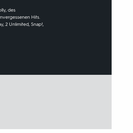
lly, des
unvergessenen Hits.
, 2 Unlimited, Snap!,