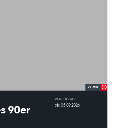
29 min
VERFÜGBAR
weltweit
VERFÜGBAR
bis 05.09.2026
s 90er
BIS: