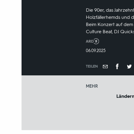
Die 90er, das Jahrzeh
Holzfällerhemds und de
Beim Konzert auf dem 
Culture Beat, DJ Quicks
Produktionsland
und
DATUM:
06.09.2025
-
jahr:
TEILEN
MEHR
Länder