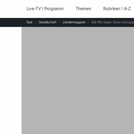
Hauptnavigation
Live-TV | Programm
Themen
Rubriken | A-Z
Sie
3sat
Gesellschaft
Ländermagazin
Die 90s Super Show: Europa
sind
hier: