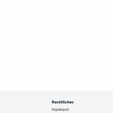
Fußbereich
mit
Inhaltsangabe
Rechtliches
Impressum