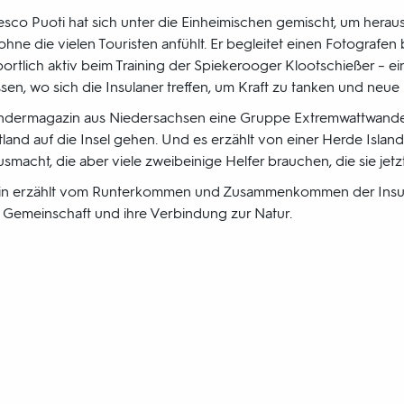
sco Puoti hat sich unter die Einheimischen gemischt, um heraus
ne die vielen Touristen anfühlt. Er begleitet einen Fotografen 
ortlich aktiv beim Training der Spiekerooger Klootschießer – ei
ssen, wo sich die Insulaner treffen, um Kraft zu tanken und neu
ndermagazin aus Niedersachsen eine Gruppe Extremwattwandere
and auf die Insel gehen. Und es erzählt von einer Herde Islan
ausmacht, die aber viele zweibeinige Helfer brauchen, die sie jet
in erzählt vom Runterkommen und Zusammenkommen der Insula
e Gemeinschaft und ihre Verbindung zur Natur.