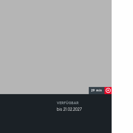
29 min
VERFÜGBAR
weltweit
VERFÜGBAR
bis 21.02.2027
BIS: