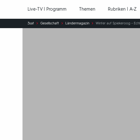
Hauptnavigation
Live-TV | Programm
Themen
Rubriken | A-Z
Sie
3sat
Gesellschaft
Ländermagazin
Winter auf Spiekeroog – Echt
sind
hier: