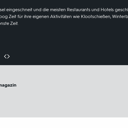
Insel eingeschneit und die meisten Restaurants und Hotels gesch
g Zeit für ihre eigenen Aktivitäten wie Klootschießen, Winter
nste Zeit.
magazin