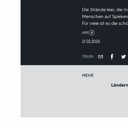
Die Strände leer, die 
Menschen auf Spiekeroo
Für viele ist es die schö
Produktionsland
und
DATUM:
21.02.2026
-
jahr:
TEILEN
MEHR
Länder