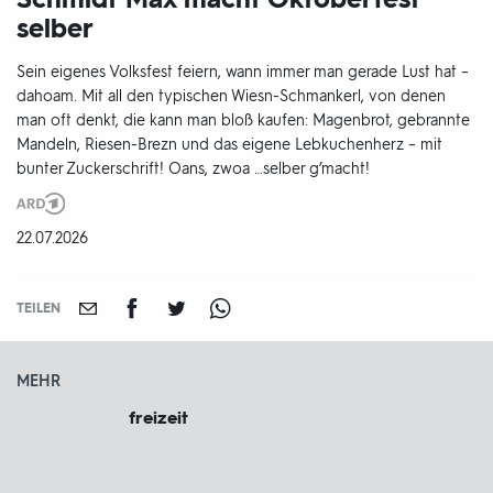
selber
Sein eigenes Volksfest feiern, wann immer man gerade Lust hat –
dahoam. Mit all den typischen Wiesn-Schmankerl, von denen
man oft denkt, die kann man bloß kaufen: Magenbrot, gebrannte
Mandeln, Riesen-Brezn und das eigene Lebkuchenherz – mit
bunter Zuckerschrift! Oans, zwoa …selber g’macht!
Produktionsland
und
DATUM:
22.07.2026
-
jahr:
TEILEN
MEHR
freizeit