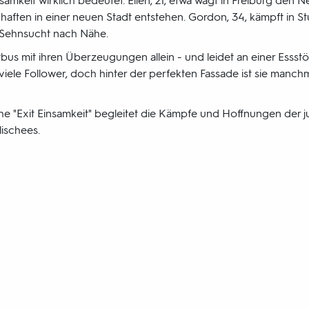
samkeit wirklich bedeutet. Ellen, 21, etwa wagt in Freiburg den N
aften in einer neuen Stadt entstehen. Gordon, 34, kämpft in Stu
Sehnsucht nach Nähe.
 Cottbus mit ihren Überzeugungen allein - und leidet an einer Ess
 viele Follower, doch hinter der perfekten Fassade ist sie manchm
e "Exit Einsamkeit" begleitet die Kämpfe und Hoffnungen der ju
ischees.