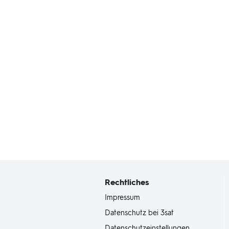
Fußbereich
mit
Inhaltsangabe
Rechtliches
Impressum
Datenschutz bei 3sat
Datenschutzeinstellungen