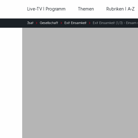
Hauptnavigation
Live-TV | Programm
Themen
Rubriken | A-Z
Sie
3sat
Gesellschaft
Exit Einsamkeit
Exit Einsamkeit (1/3) - Einsa
sind
hier: