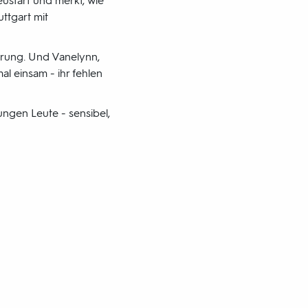
eustart und merkt, wie
ttgart mit
störung. Und Vanelynn,
al einsam - ihr fehlen
ngen Leute - sensibel,