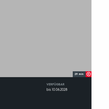
29 min
VERFÜGBAR
weltweit
VERFÜGBAR
bis 10.06.2028
BIS: