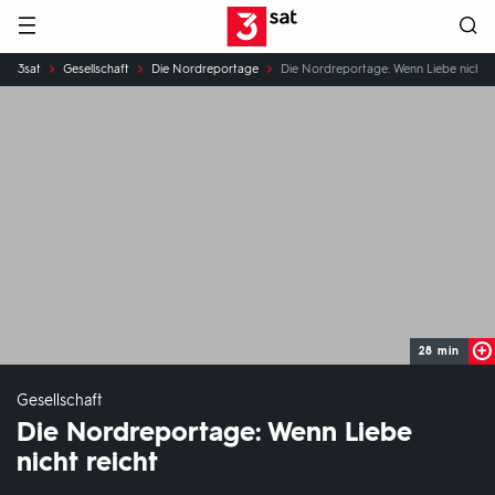
Hauptnavigation
3SAT
Sie
3sat
Gesellschaft
Die Nordreportage
Die Nordreportage: Wenn Liebe nicht r
sind
hier:
28 min
Gesellschaft
Die Nordreportage: Wenn Liebe
nicht reicht