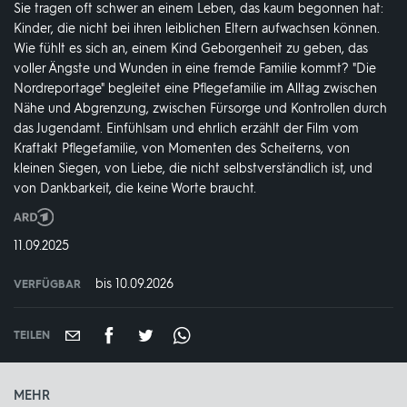
Sie tragen oft schwer an einem Leben, das kaum begonnen hat:
Kinder, die nicht bei ihren leiblichen Eltern aufwachsen können.
Wie fühlt es sich an, einem Kind Geborgenheit zu geben, das
voller Ängste und Wunden in eine fremde Familie kommt? "Die
Nordreportage" begleitet eine Pflegefamilie im Alltag zwischen
Nähe und Abgrenzung, zwischen Fürsorge und Kontrollen durch
das Jugendamt. Einfühlsam und ehrlich erzählt der Film vom
Kraftakt Pflegefamilie, von Momenten des Scheiterns, von
kleinen Siegen, von Liebe, die nicht selbstverständlich ist, und
von Dankbarkeit, die keine Worte braucht.
Produktionsland
und
DATUM:
11.09.2025
-
jahr:
bis 10.09.2026
VERFÜGBAR
weltweit
VERFÜGBAR
BIS:
TEILEN
MEHR