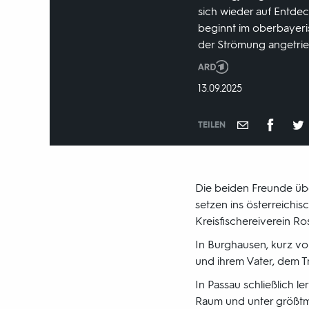
sich wieder auf Entdec
beginnt im oberbayeris
der Strömung angetrieb
Produktionsland
und
DATUM:
13.09.2025
-
jahr:
TEILEN
Die beiden Freunde übe
setzen ins österreichi
Kreisfischereiverein R
In Burghausen, kurz vo
und ihrem Vater, dem T
In Passau schließlich l
Raum und unter größtm