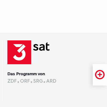
Das Programm von
ZDF
ORF
SRG
ARD