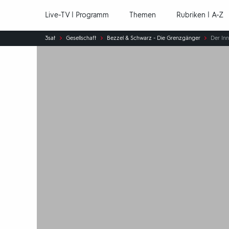
Hauptnavigation
Live-TV | Programm
Themen
Rubriken | A-Z
Sie
3sat
Gesellschaft
Bezzel & Schwarz - Die Grenzgänger
Der Inn
sind
hier: