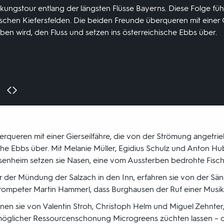
kungstour entlang der längsten Flüsse Bayerns. Diese Folge füh
chen Kiefersfelden. Die beiden Freunde überqueren mit einer Gi
en wird, den Fluss und setzen ins österreichische Ebbs über.
rqueren mit einer Gierseilfähre, die von der Strömung angetrie
sche Ebbs über. Mit Melanie Müller, Egidius Schulz und Anton H
osenheim setzen sie Nasen, eine vom Aussterben bedrohte Fischar
r der Mündung der Salzach in den Inn, erfahren sie von der S
rompeter Martin Hammerl, dass Burghausen der Ruf einer Musikst
ernen sie von Valentin Stroh, Christoph Helm und Miguel Zehnter,
öglicher Ressourcenschonung Microgreens züchten lassen – d