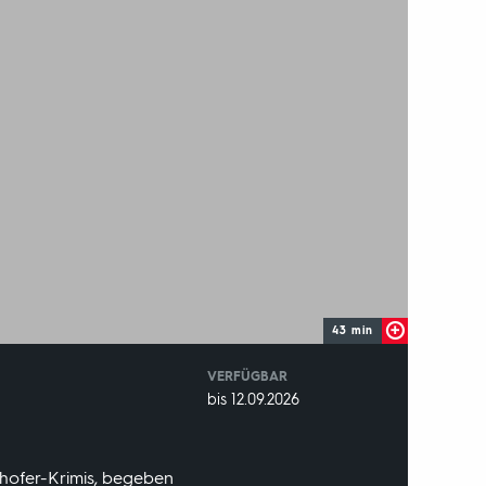
43 min
VERFÜGBAR
weltweit
VERFÜGBAR
bis 12.09.2026
BIS:
rhofer-Krimis, begeben