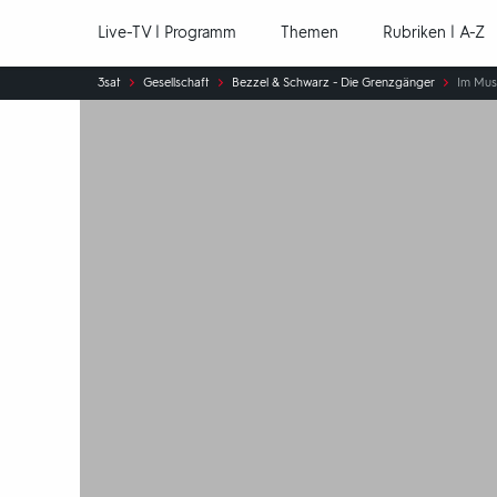
Hauptnavigation
Live-TV | Programm
Themen
Rubriken | A-Z
Sie
3sat
Gesellschaft
Bezzel & Schwarz - Die Grenzgänger
Im Mu
sind
hier: