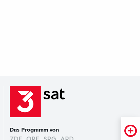
Das Programm von
ZDF
ORF
SRG
ARD