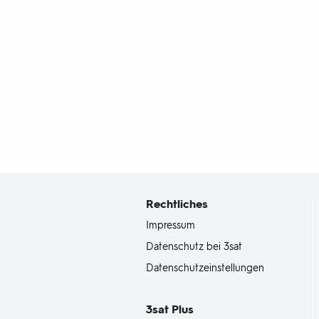
Fußbereich
mit
Inhaltsangabe
Rechtliches
Impressum
Datenschutz bei 3sat
Datenschutzeinstellungen
3sat
Plus