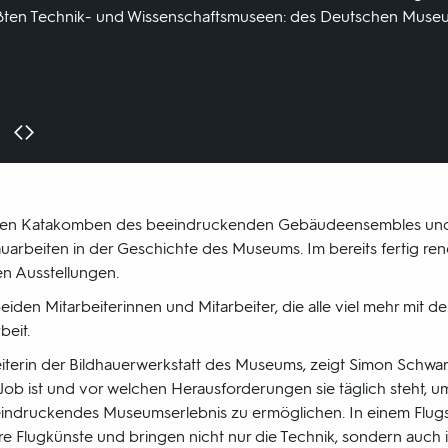
ößten Technik- und Wissenschaftsmuseen: des Deutschen Muse
sigen Katakomben des beeindruckenden Gebäudeensembles und
rbeiten in der Geschichte des Museums. Im bereits fertig ren
n Ausstellungen.
eiden Mitarbeiterinnen und Mitarbeiter, die alle viel mehr mi
beit.
Leiterin der Bildhauerwerkstatt des Museums, zeigt Simon Schwa
ihr Job ist und vor welchen Herausforderungen sie täglich steht,
indruckendes Museumserlebnis zu ermöglichen. In einem Flugsi
 Flugkünste und bringen nicht nur die Technik, sondern auch ih