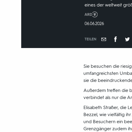
eines der weltweit gr
Produktionsland
und
DATUM:
06.06.2026
-
jahr:
TEILEN
Sie besuchen die rie
umfangreichsten Umbaua
sie die beeindruckende
Außerdem treffen die b
verbindet als nur die Ar
Elisabeth Straßer, die 
Bezzel, wie vielfältig 
und Besuchern ein bee
Grenzgänger zudem ihre