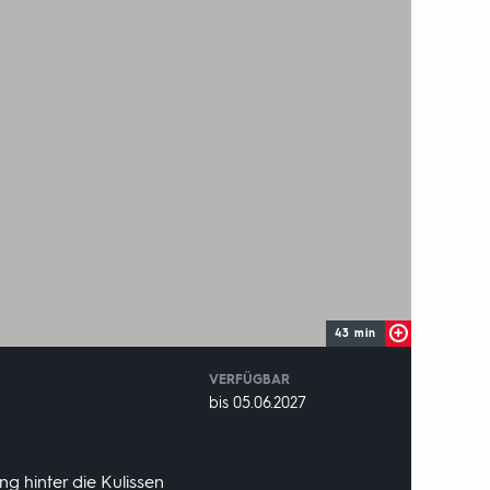
43 min
VERFÜGBAR
weltweit
VERFÜGBAR
bis 05.06.2027
BIS:
g hinter die Kulissen