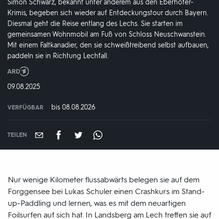
Simon Schwarz, bekannt unter anderem aus den Eberhofer-
Krimis, begeben sich wieder auf Entdeckungstour durch Bayern.
Diesmal geht die Reise entlang des Lechs. Sie starten im
gemeinsamen Wohnmobil am Fuß von Schloss Neuschwanstein.
Mit einem Faltkanadier, den sie schweißtreibend selbst aufbauen,
paddeln sie in Richtung Lechfall.
Produktionsland
und
DATUM:
09.08.2025
-
jahr:
bis 08.08.2026
VERFÜGBAR
weltweit
VERFÜGBAR
BIS:
TEILEN
Nur wenige Kilometer flussabwärts belegen sie auf dem
Forggensee bei Lukas Schuler einen Crashkurs im Stand-
up-Paddling und lernen, was es mit dem neuartigen
Foilsurfen auf sich hat. In Landsberg am Lech treffen sie auf