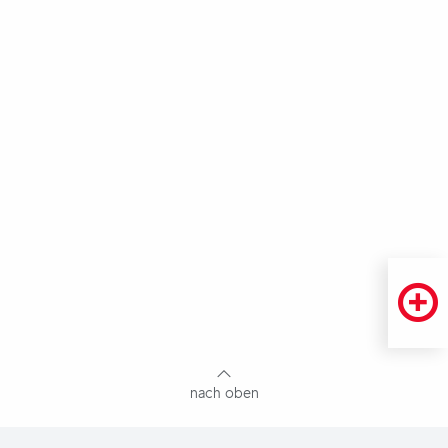
Fußbereich
mit
Inhaltsangabe
nach oben