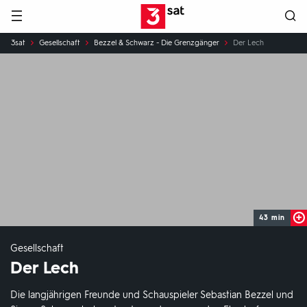
Hauptnavigation
3SAT
Sie
3sat
Gesellschaft
Bezzel & Schwarz - Die Grenzgänger
Der Lech
sind
hier:
43 min
Gesellschaft
Der Lech
Die langjährigen Freunde und Schauspieler Sebastian Bezzel und