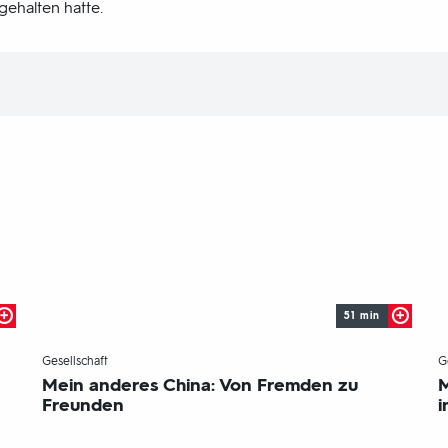
gehalten hatte.
51 min
-
Gesellschaft
G
Mein anderes China: Von Fremden zu
M
Freunden
i