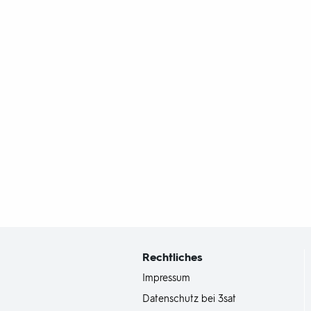
Fußbereich
mit
Inhaltsangabe
Rechtliches
Impressum
Datenschutz bei 3sat