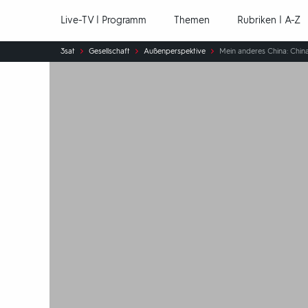
Hauptnavigation
Live-TV | Programm
Themen
Rubriken | A-Z
Sie
3sat
Gesellschaft
Außenperspektive
Mein anderes China: Chin
sind
hier: