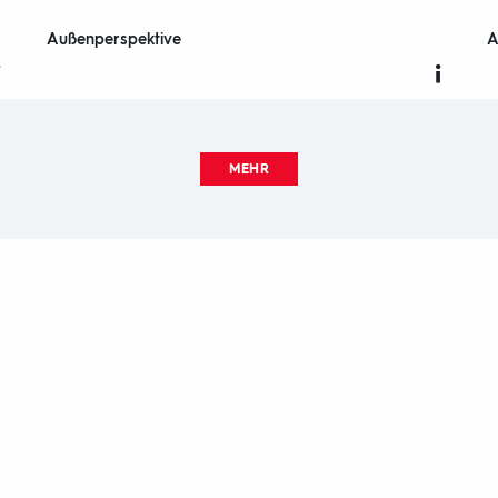
Außenperspektive
A
MEHR