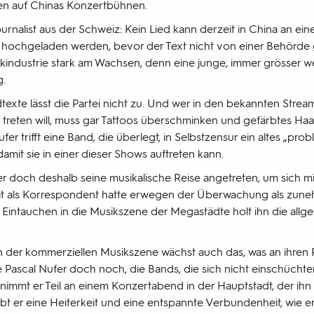
lden auf Chinas Konzertbühnen.
Journalist aus der Schweiz: Kein Lied kann derzeit in China an 
m hochgeladen werden, bevor der Text nicht von einer Behörde
sikindustrie stark am Wachsen, denn eine junge, immer grösser 
g.
edtexte lässt die Partei nicht zu. Und wer in den bekannten Str
 treten will, muss gar Tattoos überschminken und gefärbtes Ha
fer trifft eine Band, die überlegt, in Selbstzensur ein altes „pr
mit sie in einer dieser Shows auftreten kann.
er doch deshalb seine musikalische Reise angetreten, um sich m
it als Korrespondent hatte erwegen der Überwachung als zu
intauchen in die Musikszene der Megastädte holt ihn die allge
er kommerziellen Musikszene wächst auch das, was an ihren Rä
 sie Pascal Nufer doch noch, die Bands, die sich nicht einschücht
nimmt er Teil an einem Konzertabend in der Hauptstadt, der ihn m
bt er eine Heiterkeit und eine entspannte Verbundenheit, wie er