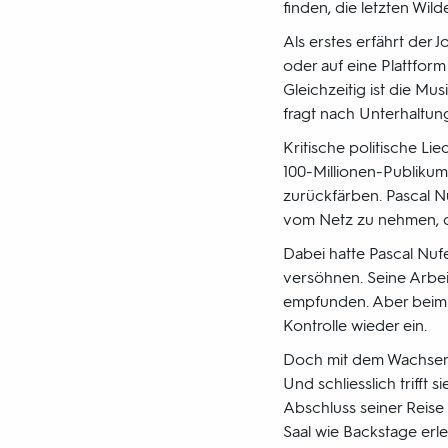
finden, die letzten Wi
Als erstes erfährt der 
oder auf eine Plattfor
Gleichzeitig ist die Mu
fragt nach Unterhaltun
Kritische politische Li
100-Millionen-Publikum
zurückfärben. Pascal Nu
vom Netz zu nehmen, da
Dabei hatte Pascal Nuf
versöhnen. Seine Arbe
empfunden. Aber beim E
Kontrolle wieder ein.
Doch mit dem Wachsen d
Und schliesslich trifft
Abschluss seiner Reise 
Saal wie Backstage erle