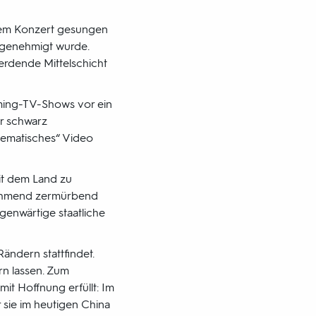
einem Konzert gesungen
 genehmigt wurde.
werdende Mittelschicht
eaming-TV-Shows vor ein
ar schwarz
oblematisches“ Video
it dem Land zu
nehmend zermürbend
genwärtige staatliche
ndern stattfindet.
ern lassen. Zum
it Hoffnung erfüllt: Im
 sie im heutigen China