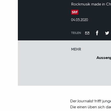
Rockmusik made in Chin
Produktionsland
und
DATUM:
04.05.2020
-
jahr:
TEILEN
MEHR
Aussen
Der Journalist trifft jun
Die einen üben sich da