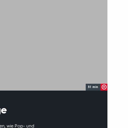
51 min
ge
sen, wie Pop- und