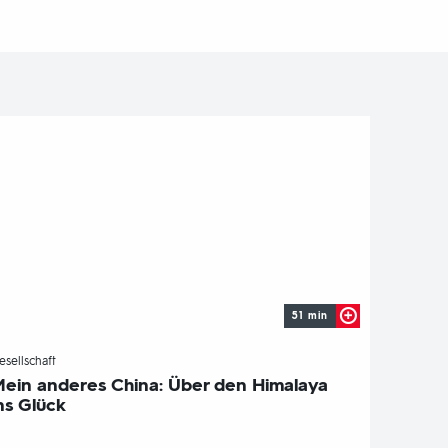
51 min
-
esellschaft
ein anderes China: Über den Himalaya
ns Glück