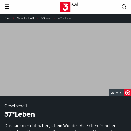
Hauptnavigation
3SAT
Sie
3sat
Gesellschaft
37 Grad
37°Leben
sind
hier:
27 min
Gesellschaft
37°Leben
Dass sie überlebt haben, ist ein Wunder. Als Extremfrühchen -